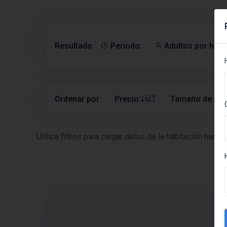
Resultado
Período:
Adultos por habi
Ordenar por
Precio:
Tamaño de la h
Utilice filtros para cargar datos de la habitación hacien