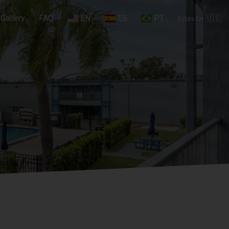
Gallery
FAQ
EN
ES
PT
🇺🇸
Estás En