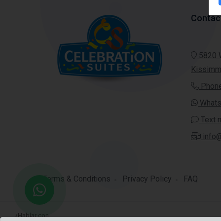
Contac
5820 W
Kissimm
Phone
Whats
Text 
info@
Terms & Conditions
Privacy Policy
FAQ
¿Hablar con