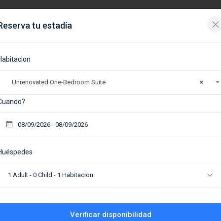
Reserva tu estadía
tación:
0
Niños:
0
Habitaciones:
1
Habitacion
Unrenovated One-Bedroom Suite
×
abitación:
Nombre:
Cuando?
do clic en "Modificar filtros".
Huéspedes
1 Adult
-
0 Child
-
1 Habitacion
Verificar disponibilidad