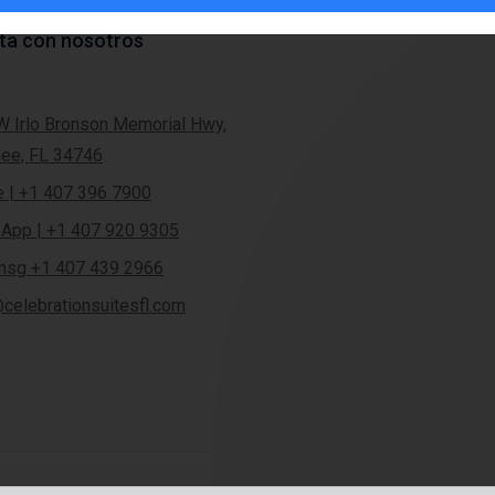
ta con nosotros
 Irlo Bronson Memorial Hwy,
ee, FL 34746
 | +1 407 396 7900
App | +1 407 920 9305
msg +1 407 439 2966
celebrationsuitesfl.com