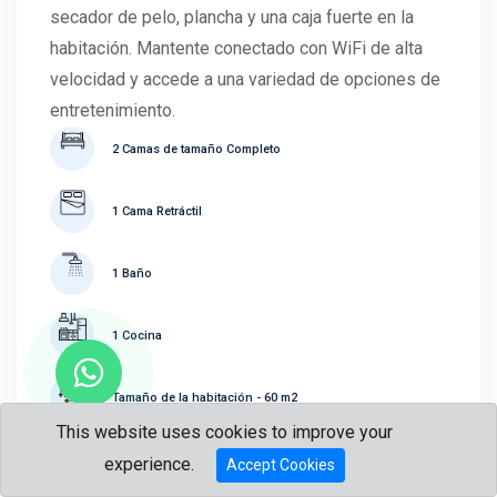
secador de pelo, plancha y una caja fuerte en la
habitación. Mantente conectado con WiFi de alta
velocidad y accede a una variedad de opciones de
entretenimiento.
2 Camas de tamaño Completo
1 Cama Retráctil
1 Baño
1 Cocina
Tamaño de la habitación - 60 m2
¿Hablar con
This website uses cookies to improve your
Cerradura de puerta con tecnología RFID
nosotros?
experience.
Accept Cookies